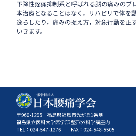
下降性疼痛抑制系と呼ばれる脳の痛みのブ
本治療となることはなく，リハビリで体を
逸らしたり，痛みの捉え方，対象行動を正
いきます。
〒960-1295 福島県福島市光が丘1番地
福島県立医科大学医学部 整形外科学講座内
TEL：024-547-1276 FAX：024-548-5505