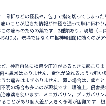
す．骨折などの怪我や，包丁で指を切ってしまった
で痛いことが起きた情報が神経を通って脳に伝わり
はこの痛みのための薬です．2種類あり，現場（＝
SAIDs)，現場ではなく中枢神経(脳)に効くのが
ど，神経自体に損傷や圧迫があるときに起こりま
は何も異常はありません．電流が流れるような強い
ような痛みはまずありません．弱い場合は，痺れと
因不明の場合も多いのが現状です．理論上，侵害受
痛治療薬を使います．ミロガバリン，プレガバリン
かることがあり個人差が大きく予測が困難です．根