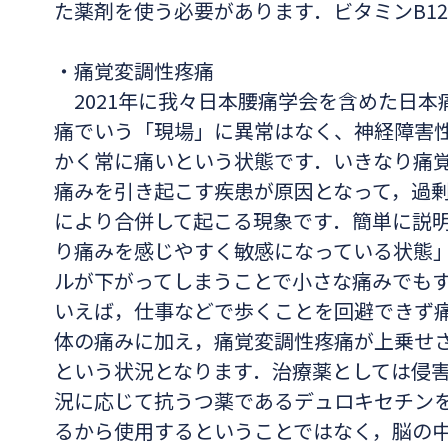
た薬剤を使う必要があります．ビタミンB1
・痛覚変調性疼痛
2021年に我々日本腰痛学会を含めた日本
痛でいう「現場」に異常はなく、神経障害
かく常に痛いという状態です．いきなり痛
痛みを引き起こす疾患が原因となって，過
により合併して起こる現象です．簡単に説
り痛みを感じやすく敏感になっている状態
ルが下がってしまうことで小さな痛みでも
いえば，仕事などで歩くことを回避できず
体の痛みに加え，痛覚変調性疼痛が上乗せ
という状況となります．治療薬としては侵
況に応じて抗うつ薬であるデュロキセチン
るから使用するということではなく，脳の