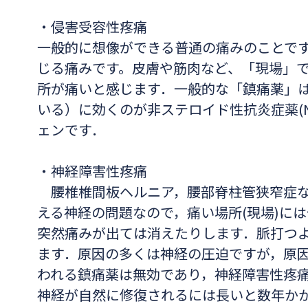
・侵害受容性疼痛
一般的に想像ができる普通の痛みのことで
じる痛みです。皮膚や筋肉など、「現場」
所が痛いと感じます．一般的な「鎮痛薬」
いる）に効くのが非ステロイド性抗炎症薬(N
ェンです．
・神経障害性疼痛
腰椎椎間板ヘルニア，腰部脊柱管狭窄症な
える神経の問題なので，痛い場所(現場)に
突然痛みが出ては消えたりします．脈打つ
ます．原因の多くは神経の圧迫ですが，原
われる鎮痛薬は無効であり，神経障害性疼
神経が自然に修復されるには長いと数年か