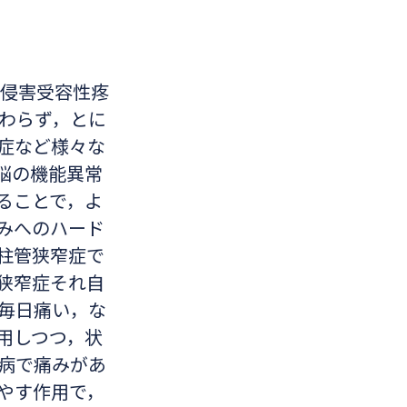
。侵害受容性疼
わらず，とに
症など様々な
脳の機能異常
ることで，よ
みへのハード
柱管狭窄症で
狭窄症それ自
毎日痛い，な
用しつつ，状
病で痛みがあ
やす作用で，