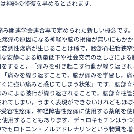
2は神経の修復を早めるとされます．
痛み関連学会連合専で定められた新しい概念です
性疼痛の原因になる神経や脳の損傷が無いにもかか
覚変調性疼痛が生じることは稀で，腰部脊柱管狭窄
剰な安静による筋量低下や社会交流の乏しさによる
明をすると，「痛みを引き起こす行動が繰り返され
」「痛みを繰り返すことで，脳が痛みを学習し，痛
すぐに強い痛みと感じてしまう状態」です．腰部脊
痛みによる跛行が繰り返されることで，腰部脊柱管
されてしまい，うまく表現ができないけれどもほぼ
害受容性疼痛，神経障害性疼痛に使用する薬剤を使
を使用することもあります．デュロキセチンはうつ
中でセロトニン・ノルアドレナリンという物質を増