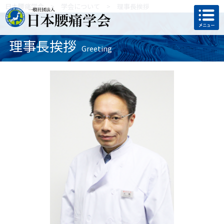
日本腰痛学会
>
学会について
>
理事長挨拶
理事長挨拶
Greeting